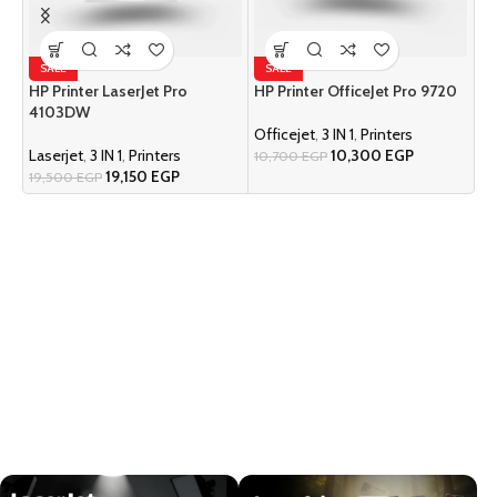
SALE
SALE
S
HP Printer LaserJet Pro
HP Printer OfficeJet Pro 9720
Ep
4103DW
Officejet
,
3 IN 1
,
Printers
In
Laserjet
,
3 IN 1
,
Printers
10,300
EGP
10,700
EGP
9
19,150
EGP
19,500
EGP