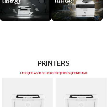
PRINTERS
LASERJET
LASER COLOR
OFFICEJET
DESKJET
INKTANK